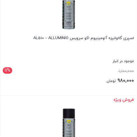
اسپری گالوانیزه آلومینیوم اکو سرویس AL510 – ALLUMINIO
موجود در انبار
11%
قیمت
1,100,000
اصلی:
980,000
تومان
1,100,000 تومان
قیمت
بود.
فعلی:
فروش ویژه
بستن
980,000 تومان.