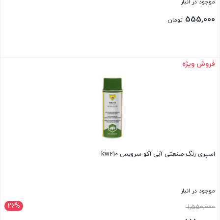
موجود در انبار
555,000
تومان
فروش ویژه
بستن
اسپری رنگ صنعتی آبی اکو سرویس kw210
موجود در انبار
26%
قیمت
1,550,000