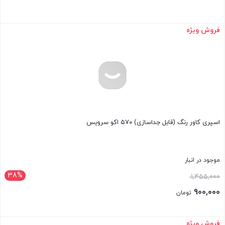
فروش ویژه
بستن
اسپری کاور رنگ (قابل جداسازی) ۵۷۰ اکو سرویس
موجود در انبار
38%
قیمت
1,455,000
اصلی:
900,000
تومان
1,455,000 تومان
قیمت
بود.
فعلی:
فروش ویژه
بستن