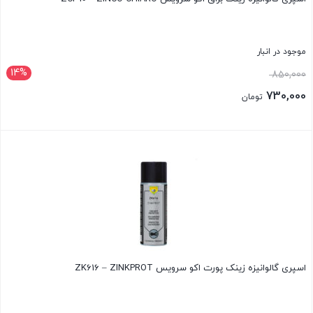
موجود در انبار
14%
قیمت
850,000
اصلی:
730,000
تومان
850,000 تومان
قیمت
بود.
فعلی:
بستن
730,000 تومان.
اسپری گالوانیزه زینک پورت اکو سرویس ZK616 – ZINKPROT