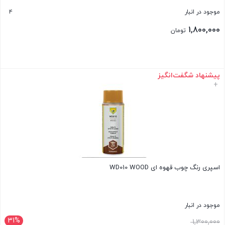
4
موجود در انبار
1,800,000
تومان
پیشنهاد شگفت‌انگیز
بستن
+
اسپری رنگ چوب قهوه ای WD010 WOOD
موجود در انبار
31%
1,300,000