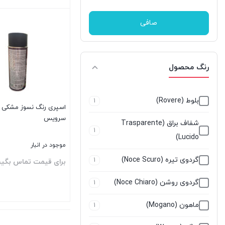
قیمت
قيمت
دوپلی کالر
57
بستن
صافی
رازی
15
زتکس - Zettex
22
رنگ محصول
سلسیل
51
سودال
1
بلوط (Rovere)
1
اسپری رنگ نسوز مشکی م
سرویس
سیستا-sista
6
شفاف براق (Trasparente
1
Lucido)
سینا
27
موجود در انبار
گردوی تیره (Noce Scuro)
1
برای قیمت تماس بگیر
شمال shomal
2
گردوی روشن (Noce Chiaro)
1
غفاری
93
ماهون (Mogano)
1
فورس
بستن
6