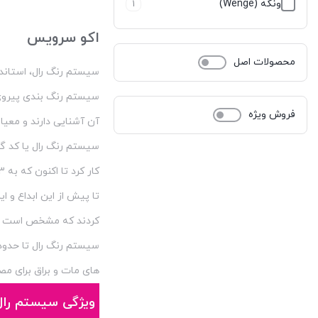
ونگه (Wenge)
1
کاسپین
23
اکو سرویس
لازیو
12
محصولات اصل
سیستم رنگ رال، استاند
لاکتایت-loctite
10
سیستم رنگ بندی پیروی 
لاکسیل
50
فروش ویژه
آن آشنایی دارند و معی
ماتادو
0
ماتیسا
کار کرد تا اکنون که به 213 رنگ رسیده است.
2
تا پیش از این ابداع و 
میتراپل
1
کردند که مشخص است معی
نانو
17
هل Hell
20
های مات و براق برای م
هومان
38
ویژگی سیستم رال