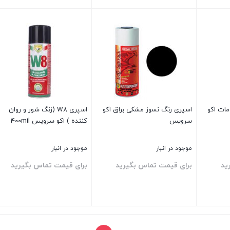
بستن
بستن
ات اکو
اسپری رنگ نسوز مشکی براق اکو
اسپری W8 (زنگ شور و روان
سرویس
کننده ) اکو سرویس 400mil
موجود در انبار
موجود در انبار
ید
برای قیمت تماس بگیرید
برای قیمت تماس بگیرید
بستن
بستن