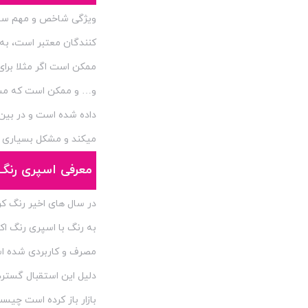
ولگا - Volga Color
23
ویژگی شاخص و مهم سیست
ویکرز
کنندگان معتبر است، به
2
ممکن است اگر مثلا برای
ویکن / weicon
9
و… و ممکن است که مشتر
داده شده است و در بین
میکند و مشکل بسیاری ا
معرفی اسپری رنگ 
در سال های اخیر رنگ کر
به رنگ با اسپری رنگ ا
مصرف و کاربردی شده است 
دلیل این استقبال گسترد
بازار باز کرده است چیس