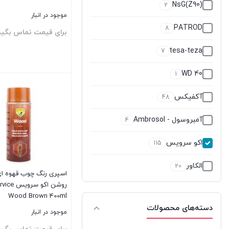
NsG(Z90)
2
موجود در انبار
PATROD
8
برای قیمت تماس بگیر
tesa-teza
7
WD 40
1
بستن
آکفیکس
48
آمبروسول - Ambrosol
4
اکو سرویس
115
الکاور
20
اسپری رنگ چوب قهوه ای
روشن اکو س
اوتوست
0
Wood Brown 400ml
دسته‌های محصولات
اوهو
4
موجود در انبار