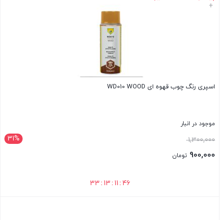
+
اسپری رنگ چوب قهوه ای WD010 WOOD
موجود در انبار
31%
1,300,000
900,000
تومان
33
:
13
:
11
:
45
بستن