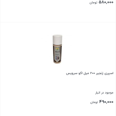
580,000
تومان
بستن
اسپری زنجیر 200 میل اکو سرویس
موجود در انبار
490,000
تومان