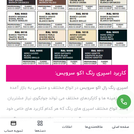
کاربرد اسپری رنگ اکو سرویس:
اسپری رنگ رال اکو سرویس
در انواع مختلف و متنوعی به بازار آمده
که در زمینه ها و کارکردهای مختلف می تواند جوابگوی نیاز مشتریان
باشد. انواع مختلف اسپری های رنگ که هر کدام کاربرد های خاص خود
را دارند عبارتند از: اسپری رنگ مات ، اسپری فلورسنت ، اسپری رنگ
صفحه اصلی
علاقه‌مندی‌ها
اعلانات
نسوز ، اسپری رنگ دودی و…
دسته‌ها
تسویه حساب