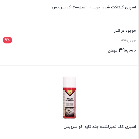
اسپری کنتاکت شوی چرب 200میل600 اکو سرویس
موجود در انبار
9%
قیمت
430,000
اصلی:
390,000
تومان
430,000 تومان
قیمت
بود.
فعلی:
بستن
390,000 تومان.
اسپری کف تمیزکننده چند کاره اکو سرویس