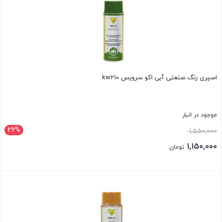
اسپری رنگ صنعتی آبی اکو سرویس kw210
موجود در انبار
26%
قیمت
1,550,000
اصلی:
1,150,000
تومان
1,550,000 تومان
قیمت
بود.
فعلی:
بستن
1,150,000 تومان.