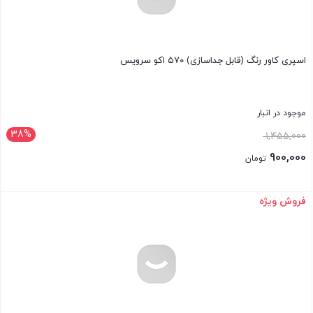
اسپری کاور رنگ (قابل جداسازی) ۵۷۰ اکو سرویس
موجود در انبار
38%
قیمت
1,455,000
اصلی:
900,000
تومان
1,455,000 تومان
قیمت
بود.
فعلی:
فروش ویژه
بستن
900,000 تومان.