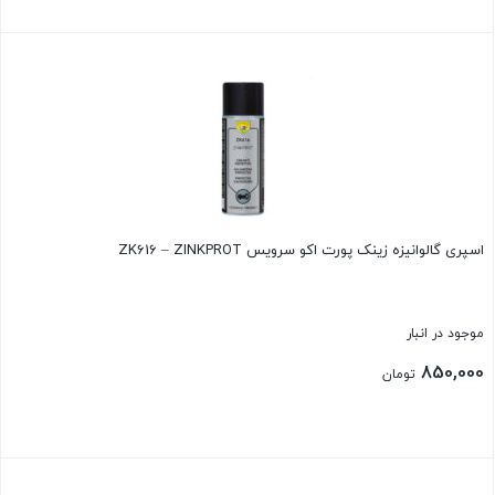
850,000 تومان
قیمت
بود.
فعلی:
بستن
730,000 تومان.
اسپری گالوانیزه زینک پورت اکو سرویس ZK616 – ZINKPROT
موجود در انبار
850,000
تومان
بستن