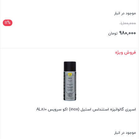
موجود در انبار
11%
قیمت
1,100,000
اصلی:
980,000
تومان
1,100,000 تومان
قیمت
بود.
فعلی:
فروش ویژه
بستن
980,000 تومان.
اسپری گالوانیزه استندلس استیل (inox) اکو سرویس AL810
موجود در انبار