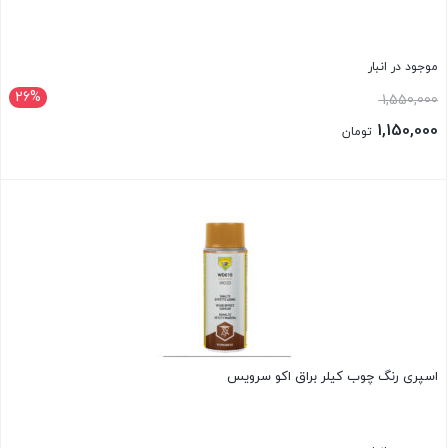
موجود در انبار
26%
قیمت
1,550,000
اصلی:
1,150,000
تومان
1,550,000 تومان
قیمت
بود.
فعلی:
بستن
1,150,000 تومان.
اسپری رنگ چوب کیلر براق اکو سرویس