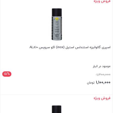
فروش ویژه
بستن
980,000 تومان.
اسپری گالوانیزه استندلس استیل (inox) اکو سرویس AL810
موجود در انبار
15%
قیمت
1,300,000
اصلی:
1,100,000
تومان
1,300,000 تومان
قیمت
بود.
فعلی:
فروش ویژه
بستن
1,100,000 تومان.