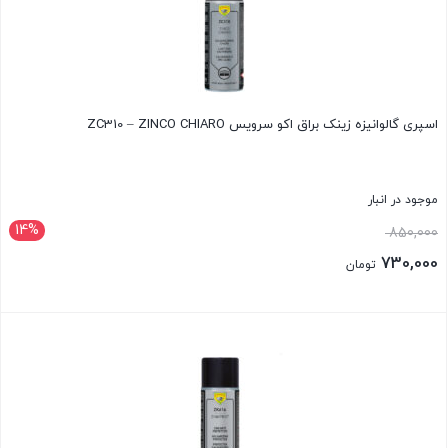
اسپری گالوانیزه زینک براق اکو سرویس ZC310 – ZINCO CHIARO
موجود در انبار
14%
قیمت
850,000
اصلی:
730,000
تومان
850,000 تومان
قیمت
بود.
فعلی:
بستن
730,000 تومان.