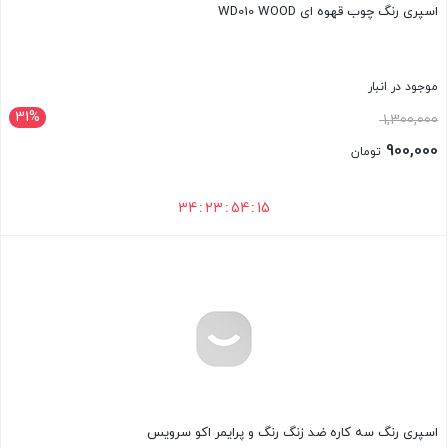
اسپری رنگ چوب قهوه ای WD010 WOOD
موجود در انبار
31%
1,300,000
900,000
تومان
34
:
23
:
54
:
13
بستن
اسپری رنگ سه‌ کاره ضد زنگ رنگ و پرایمر اکو سرویس