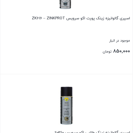
اسپری گالوانیزه زینک پورت اکو سرویس ZK616 – ZINKPROT
موجود در انبار
850,000
تومان
بستن
اسپری گالوانیزه زینک طلایی اکو سرویس z0310