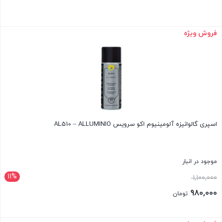
فروش ویژه
بستن
اسپری گالوانیزه آلومینیوم اکو سرویس AL510 – ALLUMINIO
موجود در انبار
11%
قیمت
1,100,000
اصلی:
980,000
تومان
1,100,000 تومان
قیمت
بود.
فعلی: