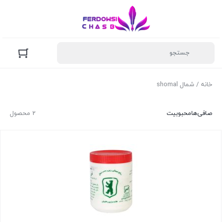
خانه
/ شمال shomal
صافی‌ها
محبوبیت
2 محصول