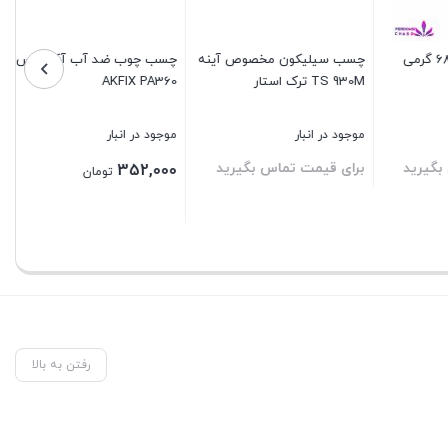
لی اورتان 680 گرمی
چسب سیلیکون مخصوص آینه
چسب چوب ضد آب آکفیکس
TS 930M ترک استار
AKFIX PA360
موجود در انبار
موجود در انبار
رید
برای قیمت تماس بگیرید
352,000
تومان
بستن
بستن
رفتن به بالا