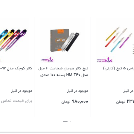
رتی)
تیغ کاتر هومان ضخامت ۴ میل
کاتر کوچک مدل PX-092
مدل HM-T40 بسته 100 عددی
نبار
موجود در انبار
موجود در انبار
برای قیمت تماس بگی
980,000
2
تومان
تومان
بستن
بستن