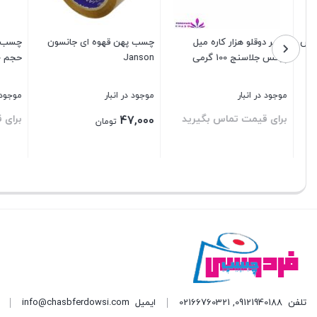
خمیر دوقلو هزار کاره میل
چسب پهن قهوه ای جانسون
پوکس جلاسنج 100 گرمی
Janson
حجم 50 میل
موجود در انبار
موجود در انبار
موجود در ا
برای قیمت تماس بگیرید
برای قیم
47,000
تومان
بستن
بستن
بستن
تلفن
09121940188
,
02166760321
ایمیل
info@chasbferdowsi.com