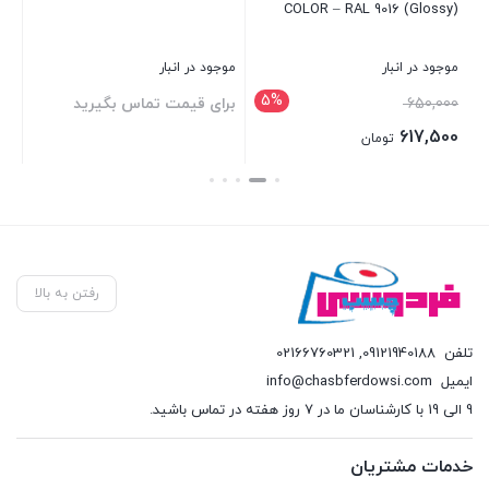
gr
COLOR – RAL 9016 (Glossy)
موجود در انبار
موجود در انبار
در 
5%
قیمت
650,000
برای قیمت تماس بگیرید
بر
اصلی:
617,500
تومان
650,000 تومان
قیمت
بستن
بستن
بست
بود.
فعلی:
617,500 تومان.
رفتن به بالا
تلفن
09121940188
,
02166760321
ایمیل
info@chasbferdowsi.com
9 الی 19 با کارشناسان ما در 7 روز هفته در تماس باشید.
خدمات مشتریان