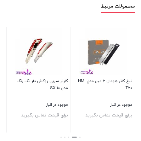
محصولات مرتبط
طرح
استنلی
مدل
DF-
424
عدد
تیغ کاتر هومان 6 میل مدل HM-
کارتر سربی روکش دار تک رنگ
کات
T60
مدل SX-10
موجود در انبار
موجود در انبار
موج
برای قیمت تماس بگیرید
برای قیمت تماس بگیرید
بر
بستن
بستن
بست