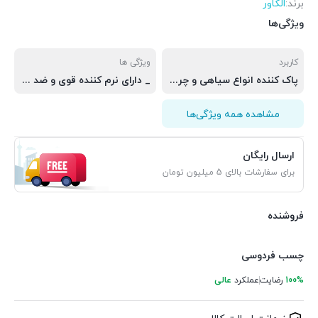
برند:
الکاور
ویژگی‌ها
کاربرد
ویژگی ها
پاک کننده انواع سیاهی و چربی پوست دست
_ دارای نرم کننده قوی و ضد عفونی کننده _فاقد حلال صنعتی _ سازگاری با پوست دست _ خاصیت ضد قارچی _بصرفه بودن از لحاظ میزان مصرف
مشاهده همه ویژگی‌ها
ارسال رایگان
برای سفارشات بالای 5 میلیون تومان
فروشنده
چسب فردوسی
100%
رضایت
عملکرد
عالی