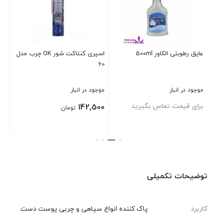
عایق رطوبتی الکاور 500ml
اسپری کنتاکت شور OK چرب مدل
اس
60
اوکی مد
موجود در انبار
موجود در انبار
موج
برای قیمت تماس بگیرید
بر
142,500
تومان
بستن
بستن
بست
توضیحات تکمیلی
کاربرد
پاک کننده انواع سیاهی و چربی پوست دست