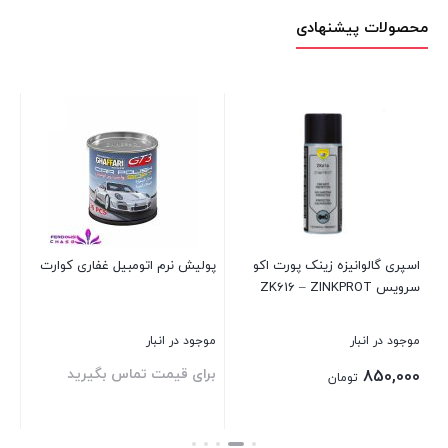
محصولات پیشنهادی
اسپری گالوانیزه زینک پورت اکو
پولیش نرم اتومبیل غفاری کوارت
سرویس ZK616 – ZINKPROT
ml
موجود در انبار
موجود در انبار
موج
برای قیمت تماس بگیرید
00
850,000
تومان
00
قی
بستن
بستن
بست