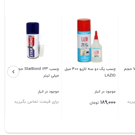
چسب 123 Value Chem حجم
چسب یک دو سه لازیو 400 میل
چسب ۱۲۳ StarBond حجم ۲۰۰
LAZIO
میلی لیتر
موجود در انبار
موجود در انبار
رید
برای قیمت تماس بگیرید
189,000
تومان
بستن
بستن