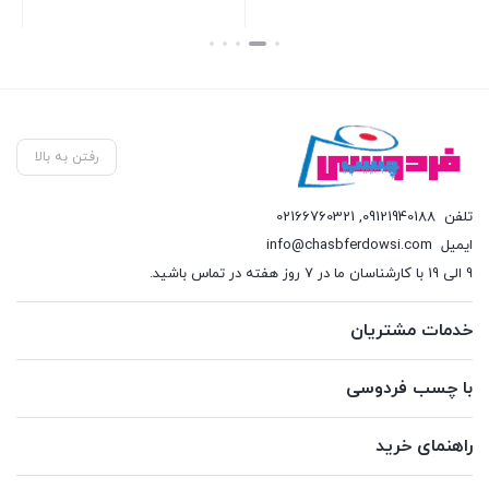
بستن
بستن
بست
رفتن به بالا
تلفن
09121940188
,
02166760321
ایمیل
info@chasbferdowsi.com
9 الی 19 با کارشناسان ما در 7 روز هفته در تماس باشید.
خدمات مشتریان
با چسب فردوسی
راهنمای خرید