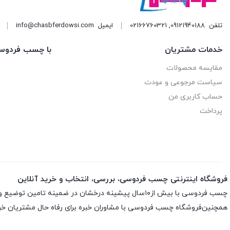
تلفن
09121940188
,
02166760321
ایمیل
info@chasbferdowsi.com
خدمات مشتریان
با چسب فردوس
مقایسه محصولات
سیاست مرجوعی و عودت
حساب کاربری من
پرداخت
فروشگاه اینترنتی چسب فردوسی، بررسی، انتخاب و خرید آنلاین
چسب فردوسی با بیش از۱۰سال پیشینه درخشان در ضمینه تامین توضیع و پخش چسب و اسپری های تخصصی ارائه انواع اسپری ها و چسب های اورجینال و اصلی باضمانت اصلی بودن کالاست
همچنین‌فروشگاه چسب فردوسی با مشاوران خبره برای رفاه حال مشتریان خود