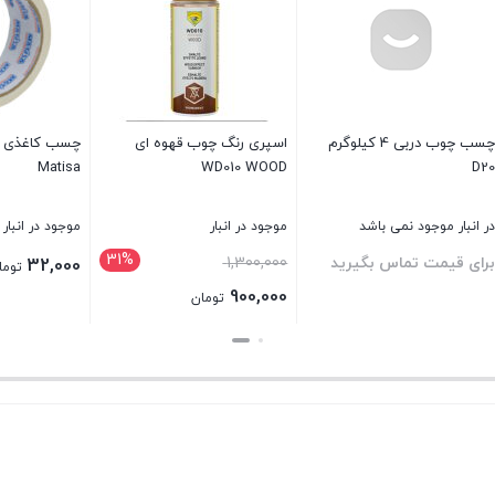
اسپری رنگ دوپلی کالر بادمجانی
3007 400ml
موجود در انبار
چسب کاغذی ۳٫۸ سانتی متری
اسپری فوم پلی‌اورتان گ
برای قیمت تماس بگیرید
آکفیکس AKFIX 812P
نبار
موجود در انبار
بستن
برای قیمت تماس بگی
تومان
بستن