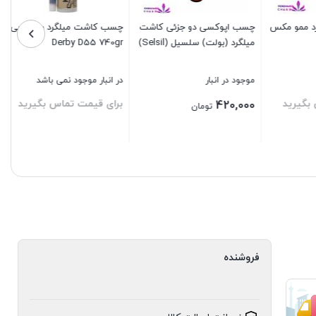
مو مکس
چسب اپوکسی دو جزئی کاشت
چسب کاشت میلگرد برند دربی
میلگرد (بولت) سلسیل (Selsil)
Derby D55 740gr
موجود در انبار
در انبار موجود نمی باشد
رید
برای قیمت تماس بگیرید
420,000
تومان
بستن
بستن
فروشنده