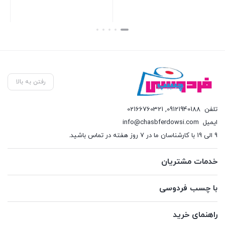
بستن
بستن
بست
رفتن به بالا
تلفن
09121940188
,
02166760321
ایمیل
info@chasbferdowsi.com
9 الی 19 با کارشناسان ما در 7 روز هفته در تماس باشید.
خدمات مشتریان
با چسب فردوسی
راهنمای خرید