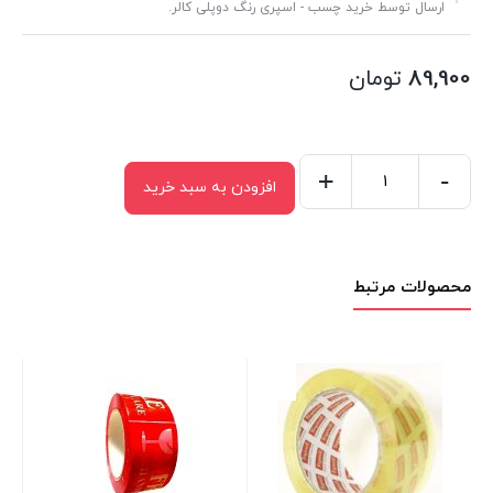
ارسال توسط خرید چسب - اسپری رنگ دوپلی کالر.
89,900
تومان
+
-
افزودن به سبد خرید
چسب
پهن
بی
محصولات مرتبط
صدا
5cm
کوما
قرمز
COMA
LOW
NOISE