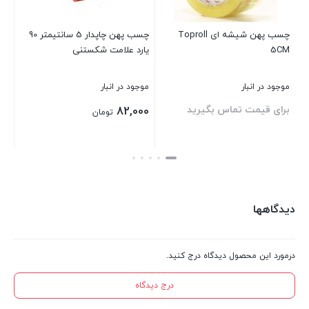
عدد
چسب پهن شیشه ای Toproll
چسب پهن چاپدار 5 سانتیمتر 90
5CM
یارد علامت شکستنی
می
موجود در انبار
موجود در انبار
موج
برای قیمت تماس بگیرید
00
82,000
تومان
بستن
بستن
بست
دیدگاهها
درمورد این محصول دیدگاه درج کنید.
درج دیدگاه