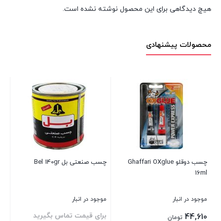
هیچ دیدگاهی برای این محصول نوشته نشده است.
محصولات پیشنهادی
چسب دوقلو Ghaffari OXglue
چسب صنعتی بل Bel 140gr
اس
16ml
200 م
موجود در انبار
موجود در انبار
موج
برای قیمت تماس بگیرید
00
44,610
تومان