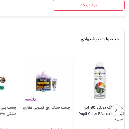
درج دیدگاه
محصولات پیشنهادی
چسب پلی اورتان آکفیکس
نشت گیر رادیاتور آلکون
براق کنن
مشکی AKFIX P635
ALCON wonder cooling
ظرفشویی الک
system stop leak