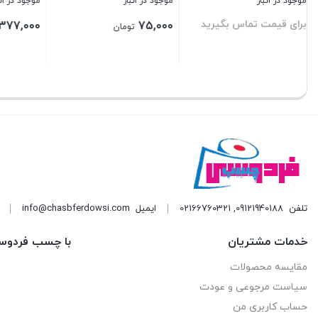
موجود در انبار
موجود در انبار
موجود در ا
برای قیمت تماس بگیرید
برای قیم
377,000
تومان
بستن
بستن
بستن
تلفن
09121940188
,
02166760321
ایمیل
info@chasbferdowsi.com
خدمات مشتریان
با چسب فردوس
مقایسه محصولات
سیاست مرجوعی و عودت
حساب کاربری من