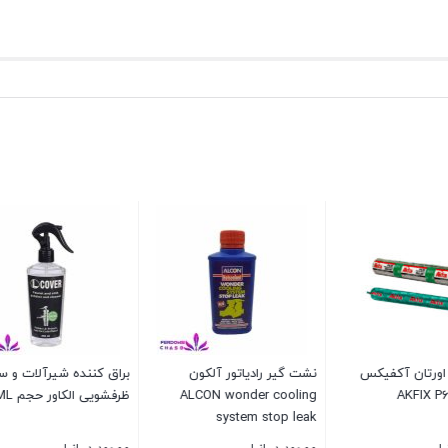
ده شیرآلات و سینک
اسپری فوم پلی اورتان
دستگ
اور حجم 250ML
آکفیکس 600 AKFIX
G-250 55W