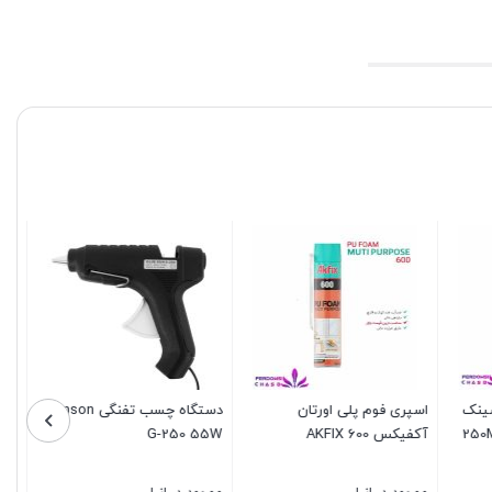
اه چسب تفنگی Janson
چسب ام اس پلیمر شفاف
رنگ اکریلیک ۱۲ رنگ ۲۱ میل
سلسیل (Selsil) مدل Ultra
وستا
Clear