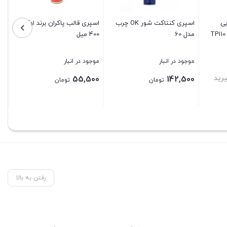
بی
اسپری کنتاکت شور OK چرب
اسپری قالب پاکران برند اوکی
یک اکو سرویس TP110 –
مدل 60
400 میل
موجود در انبار
موجود در انبار
رید
55,500
142,500
تومان
تومان
بستن
بستن
رفتن به بالا