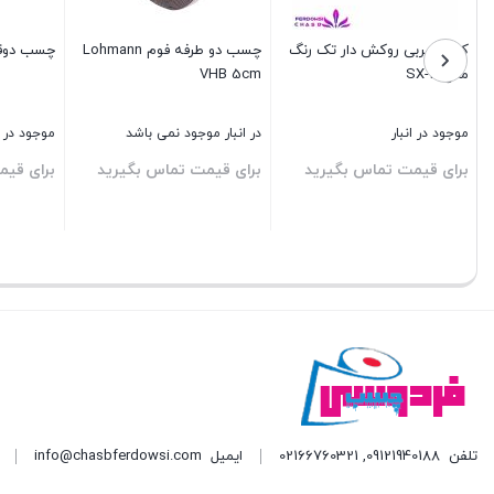
کارتر سربی روکش دار تک رنگ
چسب دو طرفه فوم Lohmann
چسب دوقل
مدل SX-10
VHB 5cm
موجود در انبار
در انبار موجود نمی باشد
موجود در ا
برای قیمت تماس بگیرید
برای قیمت تماس بگیرید
برای قیم
بستن
بستن
بستن
تلفن
09121940188
,
02166760321
ایمیل
info@chasbferdowsi.com