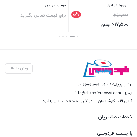
موجود در انبار
موجود در انبار
موج
5%
قیمت
650,000
برای قیمت تماس بگیرید
00
اصلی:
617,500
تومان
650,000 تومان
قیمت
بستن
بستن
بست
بود.
فعلی:
617,500 تومان.
رفتن به بالا
تلفن
09121940188
,
02166760321
ایمیل
info@chasbferdowsi.com
9 الی 19 با کارشناسان ما در 7 روز هفته در تماس باشید.
خدمات مشتریان
با چسب فردوسی