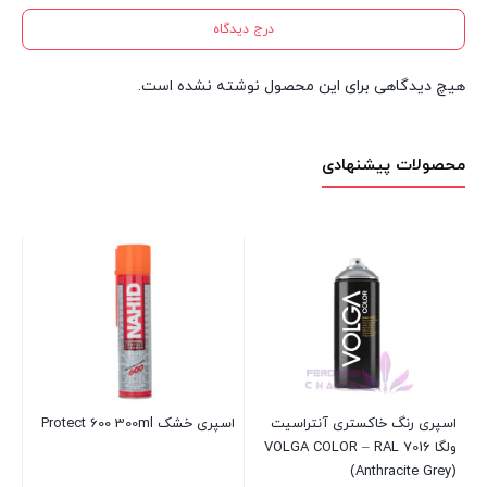
درج دیدگاه
هیچ دیدگاهی برای این محصول نوشته نشده است.
محصولات پیشنهادی
اسپری رنگ خاکستری آنتراسیت
اسپری خشک Protect 600 300ml
اس
ولگا VOLGA COLOR – RAL 7016
آکفیک
(Anthracite Grey)