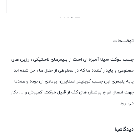
بستن
بستن
بست
توضیحات
چسب موكت سینا آمیزه ای است از پلیمرهای لاستیكی ، رزین های
مصنوعی و پایدار كننده ها كه در مخلوطی از حلال ها ، حل شده اند .
پایه پلیمری این چسب كوپلیمر استایرن- بوتادی ان بوده و عمدتا
جهت اتصال انواع پوشش های كف از قبیل موكت، كفپوش و … بكار
می رود
دیدگاهها