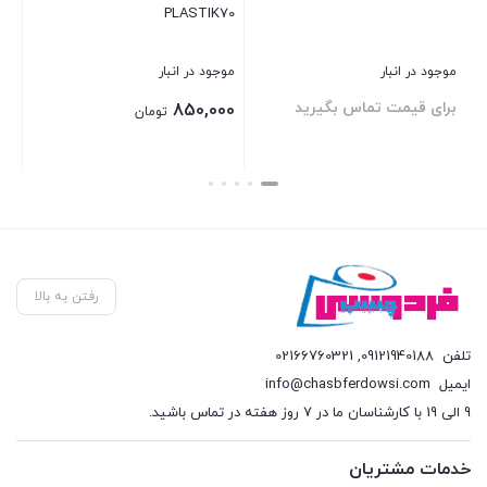
لیتری
JB WELD
موجود در انبار
موجود در انبار
در
5%
قیمت
930,000
برای قیمت تماس بگیرید
ب
اصلی:
883,000
تومان
930,000 تومان
قیمت
بستن
بستن
بس
بود.
فعلی:
883,000 تومان.
رفتن به بالا
تلفن
09121940188
,
02166760321
ایمیل
info@chasbferdowsi.com
9 الی 19 با کارشناسان ما در 7 روز هفته در تماس باشید.
خدمات مشتریان