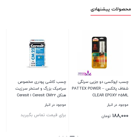
محصولات پیشنهادی
چسب اپوکسی دو جزیی سرنگی
چسب کاشی پودری مخصوص
شفاف پاتکس – PATTEX POWER
سرامیک بزرگ و استخر سرزیت
در
CLEAR EPOXY 25ML
هنکل Ceresit CM22 ا Ceresit
CM22
موجود در انبار
موجود در انبار
موج
برای قیمت تماس بگیرید
000
188,000
تومان
00
قی
بستن
بستن
بست