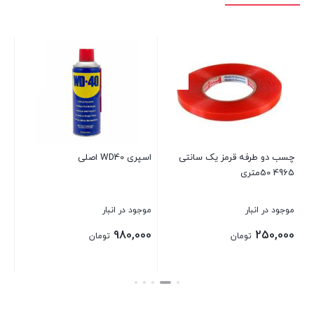
چسب دو طرفه قرمز یک سانتی
اسپری WD40 اصلی
4965 50متری
45
موجود در انبار
موجود در انبار
موج
00
980,000
250,000
تومان
تومان
بستن
بستن
بست