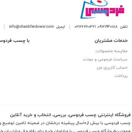
تلفن
09121940188
,
02166760321
ایمیل
info@chasbferdowsi.com
خدمات مشتریان
با چسب فردوس
مقایسه محصولات
سیاست مرجوعی و عودت
حساب کاربری من
پرداخت
فروشگاه اینترنتی چسب فردوسی، بررسی، انتخاب و خرید آنلاین
چسب فردوسی با بیش از۱۰سال پیشینه درخشان در ضمینه تامین توضیع و پخش چسب و اسپری های تخصصی ارائه انواع اسپری ها و چسب های اورجینال و اصلی باضمانت اصلی بودن کالاست
همچنین‌فروشگاه چسب فردوسی با مشاوران خبره برای رفاه حال مشتریان خود