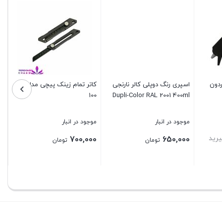
اسپری رنگ دوپلی کالر نارنجی
Dupli-Color RAL 2001 400ml
دون
کاتر تمام زینک پیچی مدل ZX-
چس
موجود در انبار
100
650,000
تومان
موجود در انبار
مو
رید
بر
700,000
تومان
بستن
بستن
بس