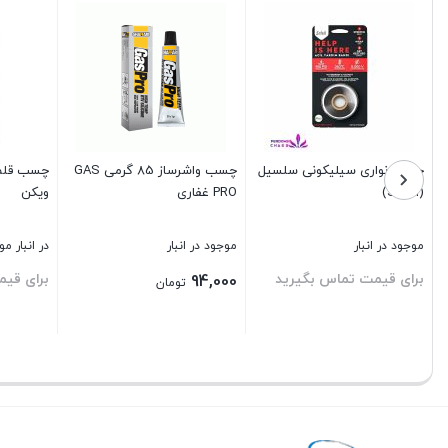
چسب نواری سیلیکونی سلسیل
چسب واشرساز 85 گرمی GAS
چسب قلم 
(Selsil)
PRO غفاری
ویکن
موجود در انبار
موجود در انبار
در انبار م
برای قیمت تماس بگیرید
برای قی
94,000
تومان
بستن
بستن
بستن