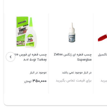
اکسیل
چسب قطره ای زتکس Zettex
چسب قطره ای فورس Force
چسب
807 50gr Turkey
Superglue
در انبار موجود نمی باشد
موجود در انبار
مو
رید
برای قیمت تماس بگیرید
بر
350,000
تومان
بستن
بستن
بس