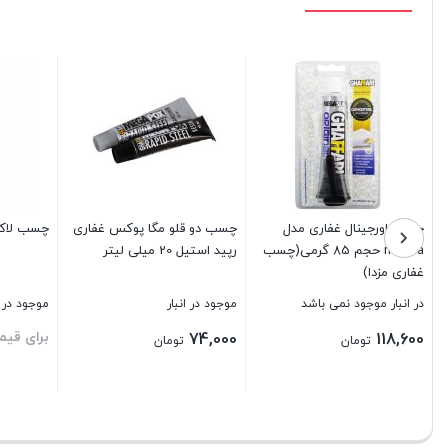
چسب اورجینال غفاری مدل
چسب دو قلو مگا پوکس غفاری
چسب لاکسیل ۰۱۴
mazda حجم 85 گرمی(چسب
رپید استیل 20 میلی لیتر
غفاری مزدا)
در انبار موجود نمی باشد
موجود در انبار
موجود در ا
برای قی
74,000
118,600
تومان
تومان
بستن
بستن
بستن