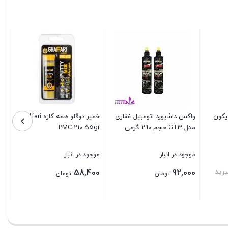
عدد
یکون
واکس داشبورد اتومبیل غفاری
خمیر دوقلو همه کاره Ghaffari
مدل GT3 حجم 290 گرمی
PMC 210 55gr
موجود در انبار
موجود در انبار
رید
58,400
92,000
تومان
تومان
بستن
بستن