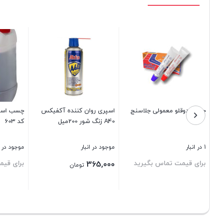
چسب دوقلو معمولی جلاسنج
اسپری روان کننده آکفیکس
A40 زنگ شور 200میل
کد 603
1 در انبار
موجود در انبار
موجود در ا
برای قیمت تماس بگیرید
برای قیم
365,000
تومان
بستن
بستن
بستن