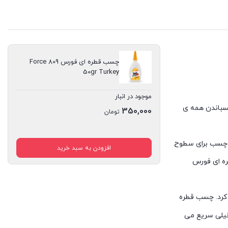
چسب قطره ای فورس Force 809
50gr Turkey
موجود در انبار
سباندن همه ی
350,000
تومان
ین چسب برای سطوح
افزودن به سبد خرید
ره ای فورس
 کرد. چسب قطره
خیلی سریع می