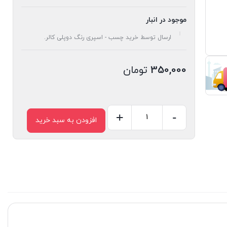
موجود در انبار
ارسال توسط خرید چسب - اسپری رنگ دوپلی کالر.
350,000
تومان
+
-
افزودن به سبد خرید
چسب
قطره
ای
فورس
Force
809
50gr
Turkey