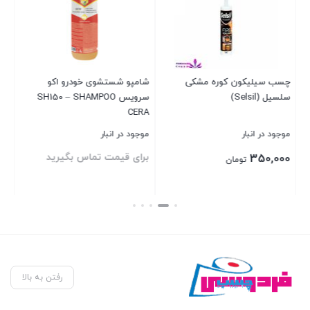
ن سلسیل (Selsil)
چسب سیلیکون کوره مشکی
شامپو شستشوی خودرو اکو
سلسیل (Selsil)
سرویس SH150 – SHAMPOO
هو
CERA
موجود در انبار
موجود در انبار
موج
برای قیمت تماس بگیرید
00
350,000
تومان
بستن
بستن
بست
رفتن به بالا