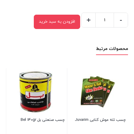
+
-
افزودن به سبد خرید
چسب
فوری
بل
محصولات مرتبط
Bel
120gr
عدد
چسب تله موش کتابی Juvarim
چسب صنعتی بل Bel 140gr
بسته 