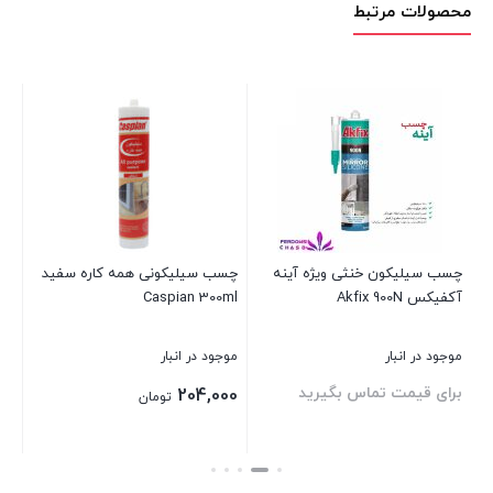
محصولات مرتبط
ر
چسب سیلیکون خنثی ویژه آینه
چسب سیلیکونی همه کاره سفید
چس
آکفیکس Akfix 900N
Caspian 300ml
می
موجود در انبار
موجود در انبار
موج
برای قیمت تماس بگیرید
بر
204,000
تومان
بستن
بستن
بست