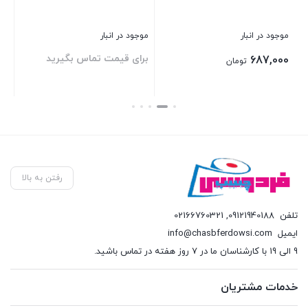
موجود در انبار
موجود در انبار
موج
برای قیمت تماس بگیرید
بر
687,000
تومان
بستن
بستن
بست
رفتن به بالا
تلفن
09121940188
,
02166760321
ایمیل
info@chasbferdowsi.com
9 الی 19 با کارشناسان ما در 7 روز هفته در تماس باشید.
خدمات مشتریان