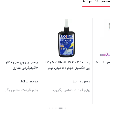
محصولات مرتبط
چسب پی وي سی فشار قوي
چسب پلی اورتان دربی Derby D91
16کیلوگرمی غفاری
280ML
می
موجود در انبار
در انبار موجود نمی باشد
موج
برای قیمت تماس بگیرید
برای قیمت تماس بگیرید
بر
بست
بستن
بستن