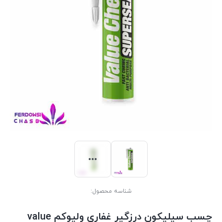
شناسه محصول:
چسب سیلیکون درزگیر غفاری ولیوکم value