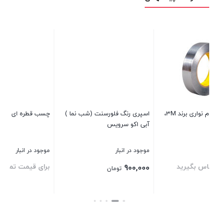
چسب قطره ای رقیق اکو سرویس
چسب 123 جانسون مدل C حجم
100 میلی لیتر
TE
موجود در انبار
موجود در انبار
در 
برای قیمت تماس بگیرید
برای قیمت تماس بگیرید
بر
بستن
بستن
بست