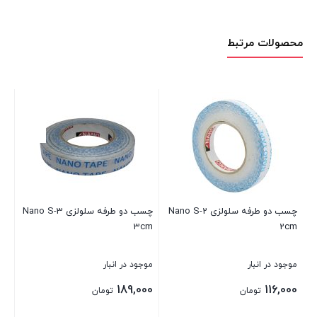
دو
طرفه
محصولات مرتبط
قرمز
یک
سانتی
4965
50متری
عدد
چسب دو طرفه سلولزی Nano S-3
چسب دو طرفه سلولزی Nano S-5
3cm
5cm
100 متری
موجود در انبار
موجود در انبار
موجو
برا
315,000
189,000
تومان
تومان