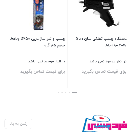
چسب واشر ساز دربی Derby D250
اسپری پاک کننده دوده و سوختگی
اسپ
حجم 85 گرم
اکو سرویس
در انبار موجود نمی باشد
موجود در انبار
موجو
برای قیمت تماس بگیرید
برا
580,000
تومان
بستن
بستن
بست
رفتن به بالا