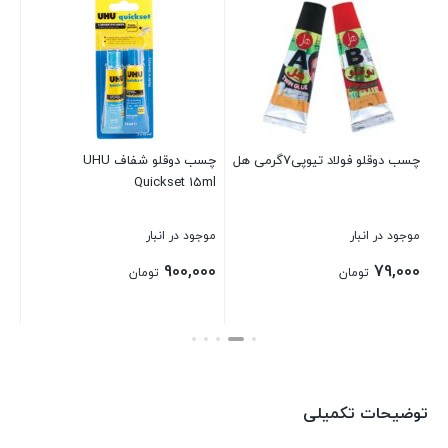
چسب دوقلو فولاد تیوپی7گرمی هل
چسب دوقلو شفاف UHU
چس
LD
Quickset 15ml
موجود در انبار
موجود در انبار
موج
00
900,000
79,000
تومان
تومان
بستن
بستن
بست
توضیحات تکمیلی