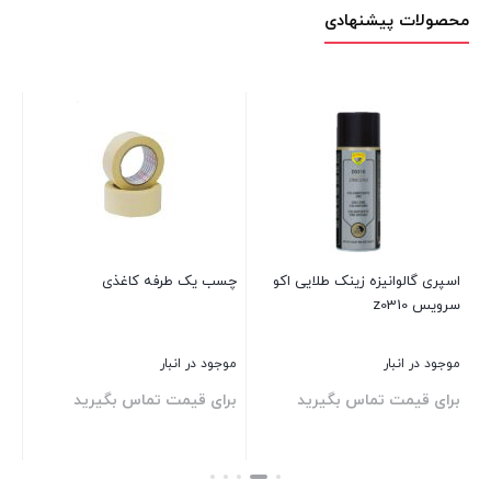
محصولات پیشنهادی
رد عرض ۲
اسپری گالوانیزه زینک طلایی اکو
چسب یک طرفه کاغذی
چس
سرویس z0310
غفا
موجود در انبار
موجود در انبار
موج
برای قیمت تماس بگیرید
برای قیمت تماس بگیرید
بر
بستن
بستن
بست