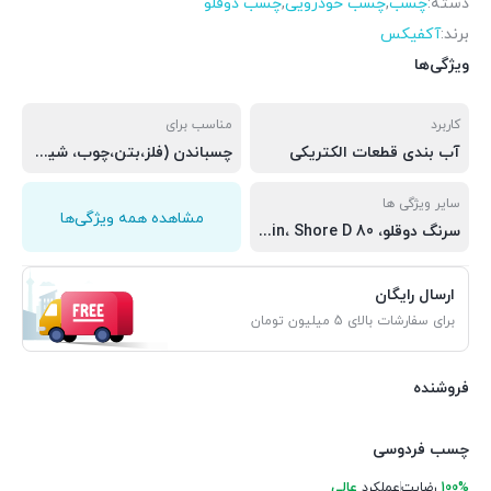
دسته:
چسب
,
چسب خودرویی
,
چسب دوقلو
برند:
آکفیکس
ویژگی‌ها
کاربرد
مناسب برای
آب بندی قطعات الکتریکی
چسباندن (فلز،بتن،چوب، شیشه و سرامیک)
سایر ویژگی ها
مشاهده همه ویژگی‌ها
سرنگ دوقلو، set time 5 min، Shore D 80
ارسال رایگان
برای سفارشات بالای 5 میلیون تومان
فروشنده
چسب فردوسی
100%
رضایت
عملکرد
عالی