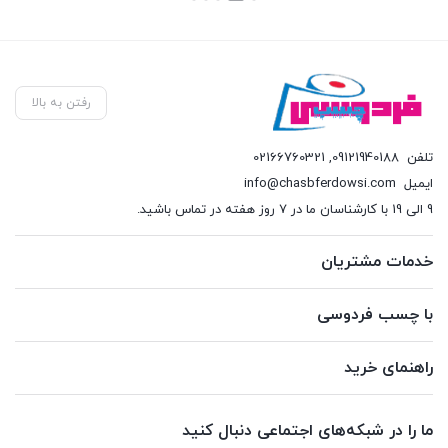
بستن
بستن
بست
بود.
بود.
فعلی:
فعلی:
617,500 تومان.
535,000 تومان.
رفتن به بالا
تلفن
09121940188
,
02166760321
ایمیل
info@chasbferdowsi.com
9 الی 19 با کارشناسان ما در 7 روز هفته در تماس باشید.
خدمات مشتریان
با چسب فردوسی
راهنمای خرید
ما را در شبکه‌های اجتماعی دنبال کنید