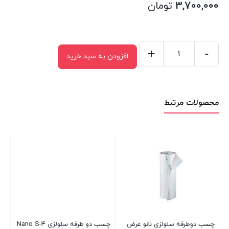
3,700,000
تومان
+
-
افزودن به سبد خرید
چسب
دوطرفه
سلولزی
محصولات مرتبط
نانو
عرض
60
سانتی
50
متری
عدد
چسب دوطرفه سلولزی نانو عرض
چسب دو طرفه سلولزی Nano S-4