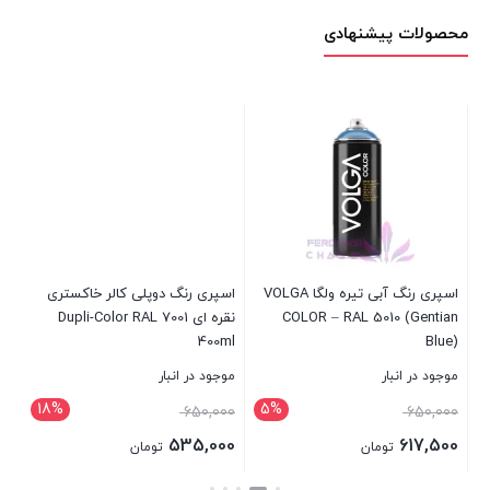
محصولات پیشنهادی
اسپری رنگ آبی تیره ولگا VOLGA
اسپری رنگ دوپلی کالر خاکستری
چس
تی
COLOR – RAL 5010 (Gentian
نقره ای Dupli-Color RAL 7001
غفاری 
400ml
Blue)
موجود در انبار
موجود در انبار
موج
18%
5%
قیمت
قیمت
650,000
650,000
بر
اصلی:
اصلی:
535,000
617,500
تومان
تومان
650,000 تومان
650,000 تومان
قیمت
قیمت