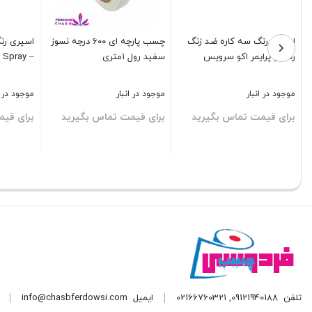
اسپری رنگ سه‌ کاره ضد زنگ
چسب پارچه ای ۶۰۰ درجه نسوز
اسپری رنگ
رنگ و پرایمر اکو سرویس
سفید رول ۱متری
– Dupli-Color Light Up Spray
موجود در انبار
موجود در انبار
موجود در ا
برای قیمت تماس بگیرید
برای قیمت تماس بگیرید
برای قی
بستن
بستن
بستن
تلفن
09121940188
,
02166760321
ایمیل
info@chasbferdowsi.com