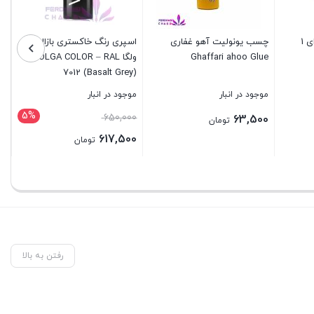
چسب دو طرفه ای ژله ای 1
چسب یونولیت آهو غفاری
اسپری رنگ خاکستری بازالتی
اس
Ghaffari ahoo Glue
ولگا VOLGA COLOR – RAL
ml
7012 (Basalt Grey)
موجود در انبار
موجود در انبار
مو
5%
قیمت
650,000
بر
63,500
تومان
اصلی:
617,500
تومان
650,000 تومان
قیمت
بستن
بستن
بس
بود.
فعلی:
617,500 تومان.
رفتن به بالا