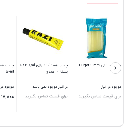
چسب حرارتی Huger 12mm
چسب همه کاره رازی Razi 8ml
بسته 10 عددی
50ml
موجود در انبار
در انبار موجود نمی باشد
موجود در ا
برای قیمت تماس بگیرید
برای قیمت تماس بگیرید
17,800
بستن
بستن
بستن