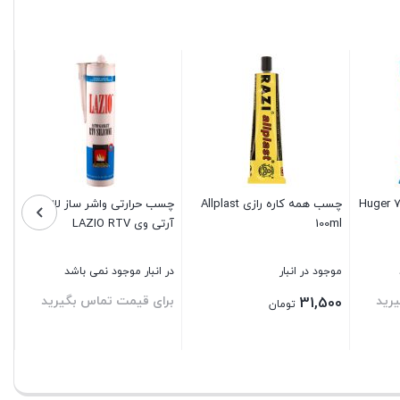
چسب همه کاره رازی Allplast
چسب حرارتی واشر ساز لازیو
چس
100ml
آر‌تی‌ وی LAZIO RTV
موجود در انبار
در انبار موجود نمی باشد
مو
رید
برای قیمت تماس بگیرید
بر
31,500
تومان
بستن
بستن
بس