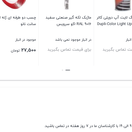
 لایت آپ دوپلی کالر
ماژبک لکه گیر صنعتی سفید
RAL 9016 اکو سرویس
سانت نانو
نبار
در انبار موجود نمی باشد
موجود در انبار
مت تماس بگیرید
برای قیمت تماس بگیرید
27,500
تومان
بستن
بستن
9 الی 19 با کارشناسان ما در 7 روز هفته در تماس باشید.