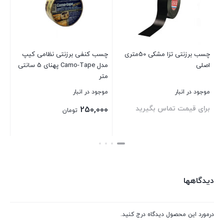
چسب برزنتی تزا مشکی 50متری
چسب کنفی برزنتی نظامی کیپ
چس
اصلی
مدل Camo-Tape پهنای 5 سانتی
تیپ
متر
موجود در انبار
موجود در انبار
در 
برای قیمت تماس بگیرید
بر
250,000
تومان
بستن
بستن
بست
دیدگاهها
درمورد این محصول دیدگاه درج کنید.