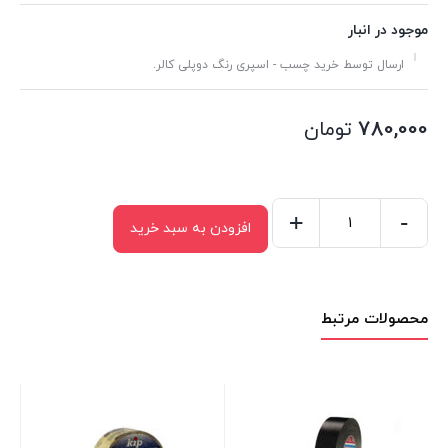
موجود در انبار
ارسال توسط خرید چسب - اسپری رنگ دوپلی کالر.
780,000
تومان
+
-
افزودن به سبد خرید
چسب
برزنتی
تسا
محصولات مرتبط
مدل
4662
عدد