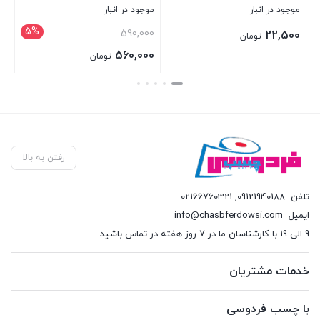
موجود در انبار
موجود در انبار
موج
5%
قیمت
590,000
00
22,500
تومان
اصلی:
560,000
تومان
590,000 تومان
قیمت
بستن
بستن
بست
بود.
فعلی:
560,000 تومان.
رفتن به بالا
تلفن
09121940188
,
02166760321
ایمیل
info@chasbferdowsi.com
9 الی 19 با کارشناسان ما در 7 روز هفته در تماس باشید.
خدمات مشتریان
با چسب فردوسی