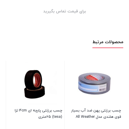
برای قیمت تماس بگیرید
محصولات مرتبط
چسب برزنتی پهن ضد آب بسیار
چسب برزنتی پارچه ای 4cm تزا
چس
قوی هلندی مدل All Weather
(tesa) 25متری