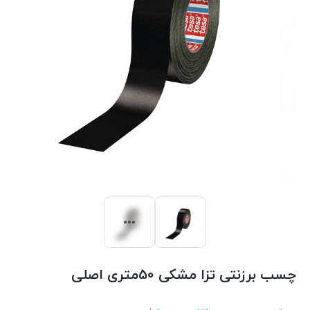
چسب برزنتی تزا مشکی 50متری اصلی