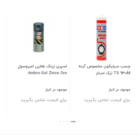
چسب سیلیکون مخصوص آینه
‎اسپری زینک طلایی امبروسول
TS 930M ترک استار
Ambro-Sol Zinco Oro
ay
موجود در انبار
موجود در انبار
موج
برای قیمت تماس بگیرید
برای قیمت تماس بگیرید
00
بستن
بستن
بست