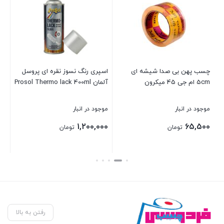
چسب پهن بی صدا شیشه ای
اسپری رنگ نسوز نقره ای پروسل
چس
5cm ام جی 45 میکرون
آلمان Prosol Thermo lack 400ml
18
موجود در انبار
موجود در انبار
موج
بر
1,200,000
65,500
تومان
تومان
بستن
بستن
بست
رفتن به بالا