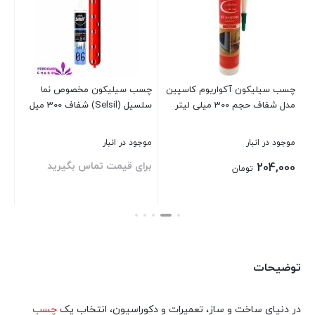
مدل
Ultra
Clear
عدد
چسب سیلیکون آکواریوم کاسپین
چسب سیلیکون مخصوص نما
چس
مدل شفاف حجم 300 میلی لیتر
سلسیل (Selsil) شفاف 300 میل
قهو
موجود در انبار
موجود در انبار
موج
برای قیمت تماس بگیرید
بر
204,000
تومان
بستن
بستن
بست
توضیحات
در دنیای ساخت و ساز، تعمیرات و دکوراسیون، انتخاب یک
چسب