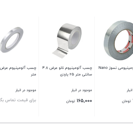
چسب آلومینیومی نسوز Nano
چسب آلومینیوم نانو عرض 4.8
سانتی متر 25 یاردی
متر
نبار
موجود در انبار
موجود در انبار
برای قیمت تماس بگی
165,000
تومان
تومان
بستن
بستن