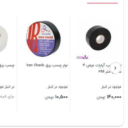
نوار چسب آپارات عرض 4
نوار چسب برق Iran Chasb
چسب برق تر
سانتی متر 3M
موجود در انبار
موجود در انبار
در انبار م
برای قیم
10,500
140,000
تومان
تومان
بستن
بستن
بستن