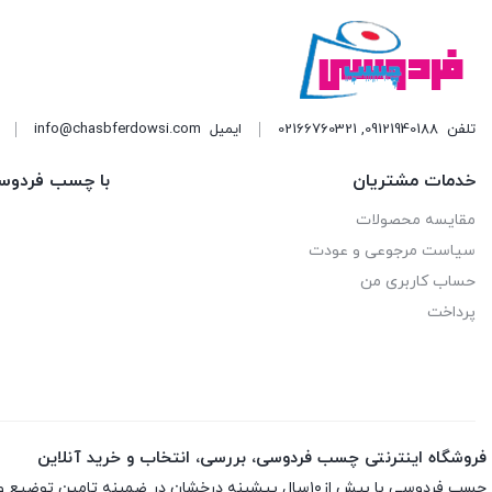
تلفن
09121940188
,
02166760321
ایمیل
info@chasbferdowsi.com
خدمات مشتریان
با چسب فردوس
مقایسه محصولات
سیاست مرجوعی و عودت
حساب کاربری من
پرداخت
فروشگاه اینترنتی چسب فردوسی، بررسی، انتخاب و خرید آنلاین
چسب فردوسی با بیش از۱۰سال پیشینه درخشان در ضمینه تامین توضیع و پخش چسب و اسپری های تخصصی ارائه انواع اسپری ها و چسب های اورجینال و اصلی باضمانت اصلی بودن کالاست