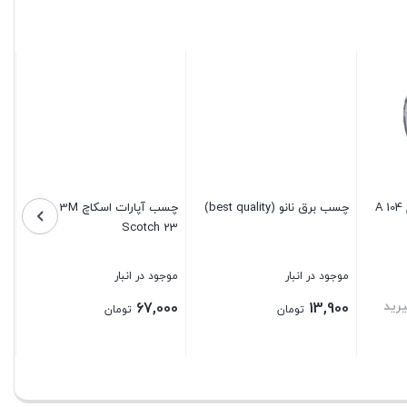
متر
3M
عدد
چسب برق دیاموند مدل A 104
چسب برق نانو (best quality)
چسب آپارات اسکاچ 3M
Scotch 23
موجود در انبار
موجود در انبار
رید
67,000
13,900
تومان
تومان
بستن
بستن