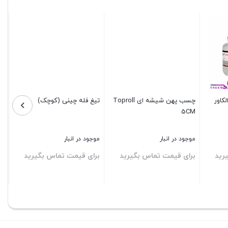
چسب پهن شیشه ای Toproll
تیغ فله چینی (کوچک)
5CM
موجود در انبار
موجود در انبار
رید
برای قیمت تماس بگیرید
برای قیمت تماس بگیرید
بستن
بستن