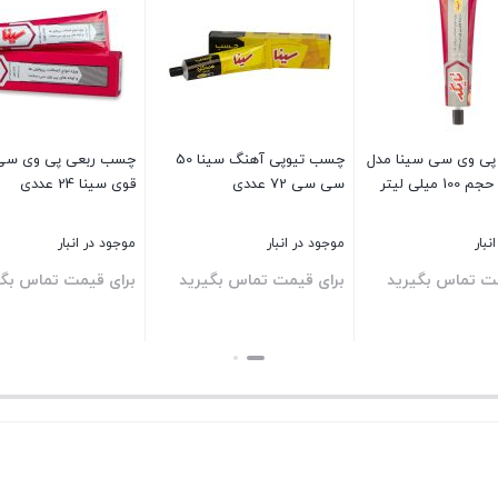
پری رنگ دوپلی کالر قهوه ای
اسپری رنگ دوپلی کالر
نوار چسب برق Iran Chasb
روشن Dupli-Color RAL 8001
خاکستری نقره ای Dupli-Color
RAL 7001 400ml
400
جود در انبار
موجود در انبار
موجود در انبار
18%
قیمت
ای قیمت تماس بگیرید
650,000
10,500
تومان
اصلی:
535,000
تومان
650,000 تومان
قیمت
تن
بستن
بستن
بود.
فعلی:
535,000 تومان.