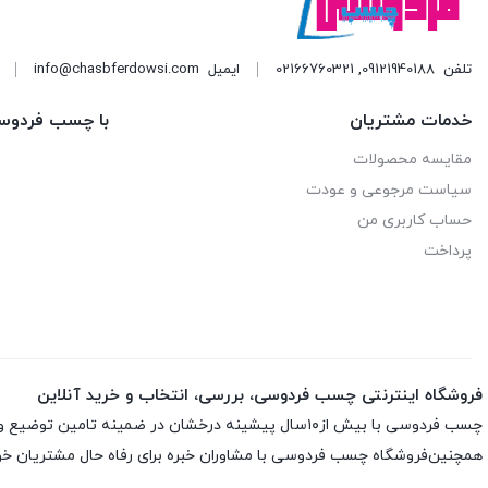
تلفن
09121940188
,
02166760321
ایمیل
info@chasbferdowsi.com
خدمات مشتریان
با چسب فردوس
مقایسه محصولات
سیاست مرجوعی و عودت
حساب کاربری من
پرداخت
فروشگاه اینترنتی چسب فردوسی، بررسی، انتخاب و خرید آنلاین
چسب فردوسی با بیش از۱۰سال پیشینه درخشان در ضمینه تامین توضیع و پخش چسب و اسپری های تخصصی ارائه انواع اسپری ها و چسب های اورجینال و اصلی باضمانت اصلی بودن کالاست
همچنین‌فروشگاه چسب فردوسی با مشاوران خبره برای رفاه حال مشتریان خود