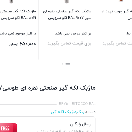
بک لکه گیر صنعتی سفید
ماژیک لکه گیر چوب قهوه ای
ماژیک لکه گیر ص
RA اکو سرویس
شکلاتی اکو سرویس
سرویس
نبار موجود نمی باشد
موجود در انبار
در انبار موجود نم
ی قیمت تماس بگیرید
برای قیمت تماس بگیرید
برای قیمت تما
ن
بستن
بستن
ماژبک لکه گیر صنعتی نقره ای طوسیRAL 9007اکو سرویس
RR710 - RITOCCO RAL
دسته:
رنگ
,
ماژیک لکه گیر
ارسال رایگان
برای سفارشات بالای 5 میلیون تومان