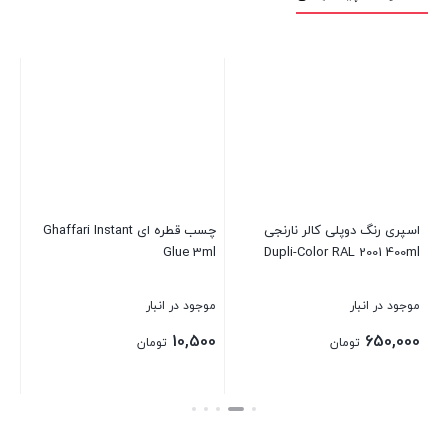
اسپری رنگ دوپلی کالر نارنجی
چسب قطره ای Ghaffari Instant
اسپ
Dupli-Color RAL 2001 400ml
Glue 3ml
خودر
موجود در انبار
موجود در انبار
موج
بر
10,500
650,000
تومان
تومان
بستن
بستن
بست