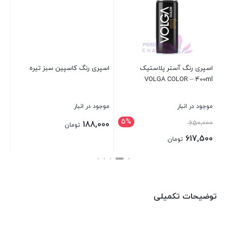
اسپری رنگ آستر پلاستیک
اسپری رنگ کاسپین سبز تیره
اس
VOLGA COLOR – 400ml
لیت
موجود در انبار
موجود در انبار
موج
5%
قیمت
650,000
بر
188,000
تومان
اصلی:
617,500
تومان
650,000 تومان
قیمت
بستن
بستن
بست
بود.
فعلی:
617,500 تومان.
توضیحات تکمیلی