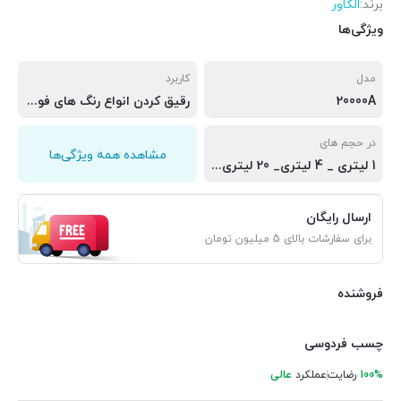
برند:
الکاور
ویژگی‌ها
مدل
کاربرد
20000A
رقیق کردن انواع رنگ های فوری و سلولزی
در حجم های
مشاهده همه ویژگی‌ها
1 لیتری _ 4 لیتری_ 20 لیتری _220 لیتری
ارسال رایگان
برای سفارشات بالای 5 میلیون تومان
فروشنده
چسب فردوسی
100%
رضایت
عملکرد
عالی