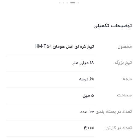
بستن
بستن
بست
توضیحات تکمیلی
محصول
تیغ کره ای اصل هومان HM-T50
تیغ بزرگ
18 میلی متر
درجه
60 درجه
ضخامت
5 میل
تعداد در بسته بندی
100 عدد
تعداد در کارتن
4,000