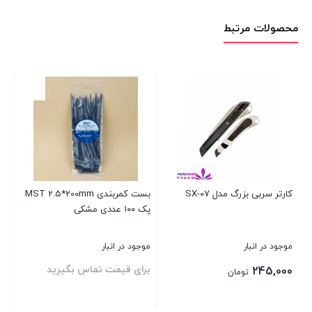
محصولات مرتبط
کارتر سربی بزرگ مدل SX-07
بست کمربندی MST 2.5*200mm
پک ۱۰۰ عددی مشکی
60
موجود در انبار
موجود در انبار
موج
برای قیمت تماس بگیرید
بر
245,000
تومان