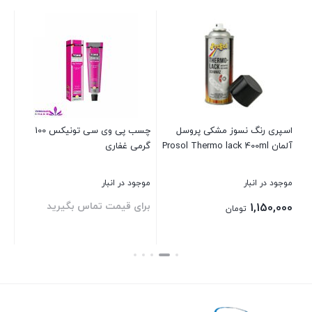
اسپری رنگ نسوز مشکی پروسل
چسب پی وی سی تونیکس 100
اسپری 40
آلمان Prosol Thermo lack 400ml
گرمی غفاری
موجود در انبار
موجود در انبار
موج
برای قیمت تماس بگیرید
00
1,150,000
تومان
بستن
بستن
بست