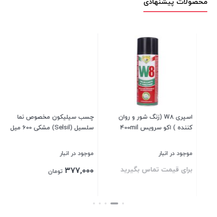
محصولات پیشنهادی
چسب سیلیکون مخصوص نما
دستگاه چسب تفنگی سان Sun
چس
سلسیل (Selsil) مشکی 600 میل
AC-280 20W
بسته 2 عدد
موجود در انبار
در انبار موجود نمی باشد
موج
برای قیمت تماس بگیرید
00
377,000
تومان
بستن
بستن
بست