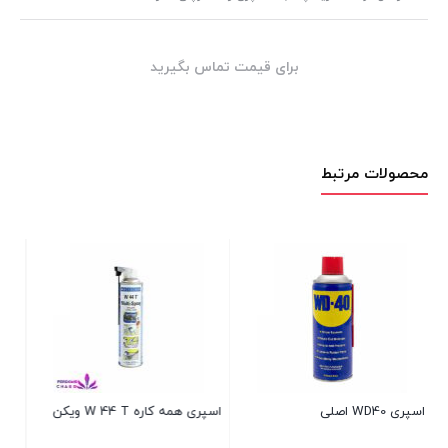
برای قیمت تماس بگیرید
محصولات مرتبط
اسپری همه کاره W 44 T ویکن
شامپو بدنه خودرو
اس
400میلی لیتر ا