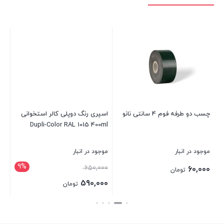
چسب دو طرفه فوم 4 سانتی نانو
اسپری رنگ دوپلی کالر استخوانی
Dupli-Color RAL 1015 400ml
CAT آ
موجود در انبار
موجود در انبار
موج
9%
قیمت
650,000
00
60,000
تومان
اصلی:
590,000
تومان
650,000 تومان
قیمت
بستن
بستن
بست
بود.
فعلی: