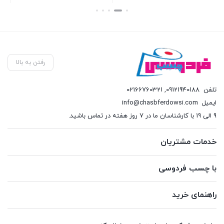
بستن
بستن
بست
رفتن به بالا
تلفن
09121940188
,
02166760321
ایمیل
info@chasbferdowsi.com
9 الی 19 با کارشناسان ما در 7 روز هفته در تماس باشید.
خدمات مشتریان
با چسب فردوسی
راهنمای خرید