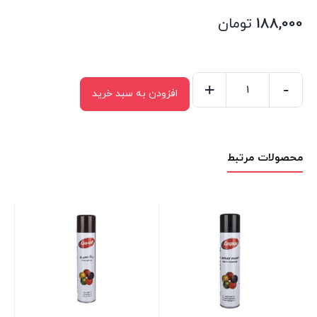
188,000
تومان
+
-
افزودن به سبد خرید
اسپری
رنگ
کاسپین
محصولات مرتبط
آبی
تیره
عدد