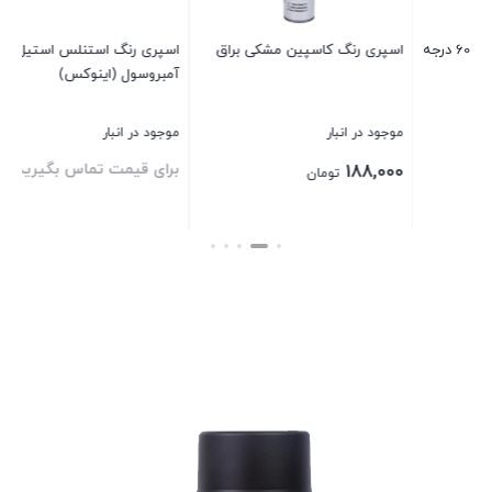
 براق
اسپری رنگ استنلس استیل
اسپری رنگ دوپلی کالر سفید
آمبروسول (اینوکس)
Dupli-Color RAL 9016 400ml
موجود در انبار
موجود در انبار
برای قیمت تماس بگیرید
790,000
تومان
بستن
بستن