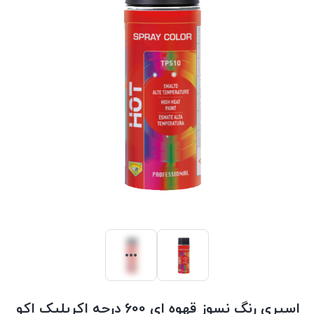
اسپری رنگ نسوز قهوه ای 600 درجه اکریلیک اکو