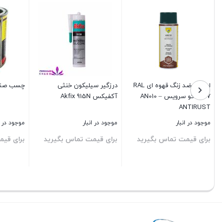
اسپری ضد زنگ قهوه ای RAL
درزگیر سیلیکون خنثی
چسب صنعتی بل
8017 اکو سرویس AN010 –
آکفیکس Akfix 915N
ANTIRUST
موجود در انبار
موجود در انبار
موجود در ا
برای قیمت تماس بگیرید
برای قیمت تماس بگیرید
برای قیم
بستن
بستن
بستن