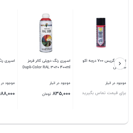
اسپری گریس 700 درجه اکو
اسپری رنگ دوپلی کالر قرمز
اسپری رن
سرویس
Dupli-Color RAL 3020 400ml
موجود در انبار
موجود در انبار
موجود در ا
برای قیمت تماس بگیرید
188,000
835,000
تومان
بستن
بستن
بستن