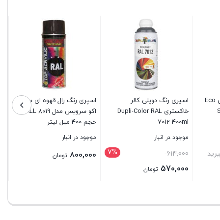
Eco
Service
Special
400ml
عدد
اسپری رنگ اکو سرویس Eco
اسپری رنگ دوپلی کالر
اسپری رنگ رال قهوه ای سوخته
خاکستری Dupli-Color RAL
اکو سرویس مدل RALL 8019
7012 400ml
حجم 400 میل لیتر
موجود در انبار
موجود در انبار
7%
قیمت
رید
614,000
800,000
تومان
اصلی:
570,000
تومان
614,000 تومان
قیمت
بستن
بستن
بود.
فعلی:
570,000 تومان.