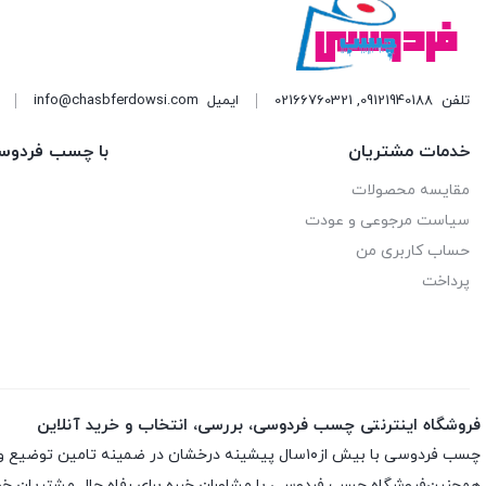
تلفن
09121940188
,
02166760321
ایمیل
info@chasbferdowsi.com
خدمات مشتریان
با چسب فردوس
مقایسه محصولات
سیاست مرجوعی و عودت
حساب کاربری من
پرداخت
فروشگاه اینترنتی چسب فردوسی، بررسی، انتخاب و خرید آنلاین
چسب فردوسی با بیش از۱۰سال پیشینه درخشان در ضمینه تامین توضیع و پخش چسب و اسپری های تخصصی ارائه انواع اسپری ها و چسب های اورجینال و اصلی باضمانت اصلی بودن کالاست
همچنین‌فروشگاه چسب فردوسی با مشاوران خبره برای رفاه حال مشتریان خود