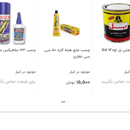
 Bel 140gr
چسب مایع همه کاره 50 سی
چسب 123 جلافیکس جلاسنج
سی غفاری
نبار
موجود در انبار
موجود در انبار
ت تماس بگیرید
برای قیمت تماس بگی
15,500
تومان
بستن
بستن