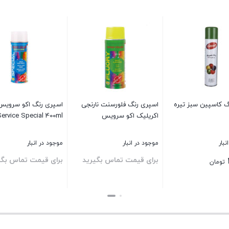
گ کاسپین سبز تیره
اسپری رنگ فلورسنت نارنجی
اکریلیک اکو سرویس
Service Special 400ml
نبار
موجود در انبار
موجود در انبار
برای قیمت تماس بگیرید
برای قیمت تماس بگی
تومان
بستن
بستن