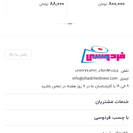
00
88,000
800,000
تومان
تومان
بستن
بستن
بست
رفتن به بالا
تلفن
09121940188
,
02166760321
ایمیل
info@chasbferdowsi.com
9 الی 19 با کارشناسان ما در 7 روز هفته در تماس باشید.
خدمات مشتریان
با چسب فردوسی