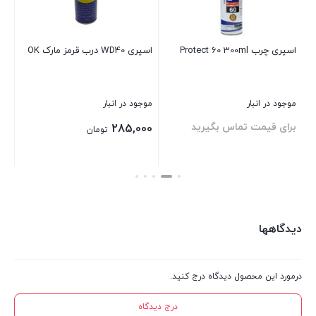
اسپری چرب Protect 60 300ml
اسپری WD40 درب قرمز مارک OK
کا
موجود در انبار
موجود در انبار
موج
برای قیمت تماس بگیرید
بر
285,000
تومان
بستن
بستن
بست
دیدگاهها
درمورد این محصول دیدگاه درج کنید.
درج دیدگاه