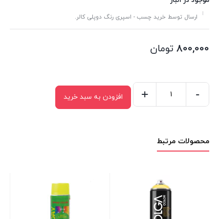
موجود در انبار
ارسال توسط خرید چسب - اسپری رنگ دوپلی کالر.
800,000
تومان
+
-
افزودن به سبد خرید
اسپری
رنگ
رال
محصولات مرتبط
کرم
تیره
اکو
سرویس
مدل
RALL