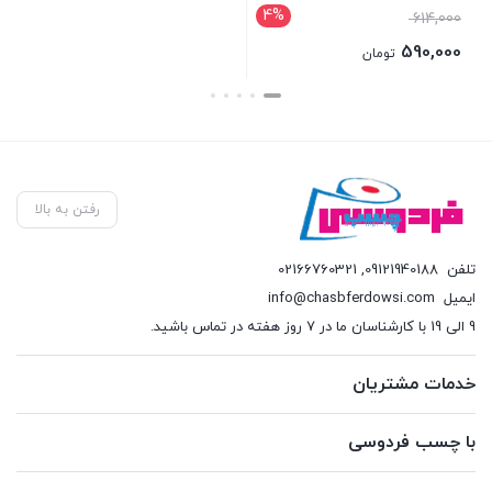
برای قیمت تما
45,100
تومان
بستن
بستن
رفتن به بالا
تلفن
09121940188
,
02166760321
ایمیل
info@chasbferdowsi.com
9 الی 19 با کارشناسان ما در 7 روز هفته در تماس باشید.
خدمات مشتریان
با چسب فردوسی