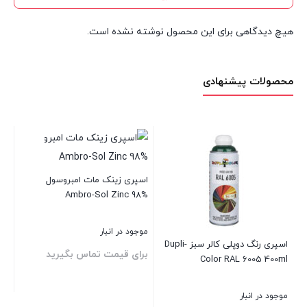
هیچ دیدگاهی برای این محصول نوشته نشده است.
محصولات پیشنهادی
ینک مات امبروسول
Ambro-Sol Z
نبار
چسب واشرساز قرمز 30 گرمی
چسب کاشی پودری
مت تماس بگیرید
MEGATEX غفاری
غفاری ولیوکم
موجود در انبار
موجود در انبار