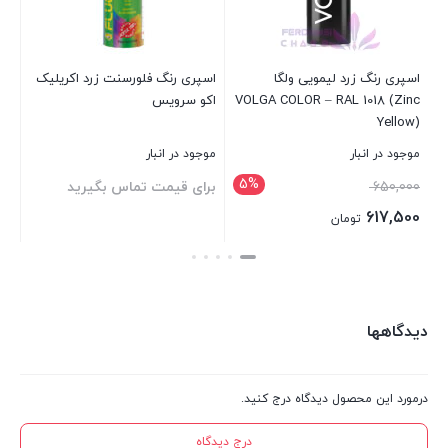
1013
عدد
گ فلورسنت زرد اکریلیک
اسپری رنگ طلائی مات اکو
اسپری رنگ است
یس
سرویس Eco Service Special
آمبروسول (اینو
400ml
نبار
موجود در انبار
موجود در انبار
مت تماس بگیرید
برای قیمت تماس بگیرید
برای قیمت تما
بستن
بستن
دیدگاهها
درمورد این محصول دیدگاه درج کنید.
درج دیدگاه