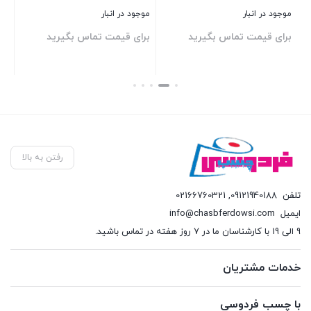
موجود در انبار
موجود در انبار
موج
برای قیمت تماس بگیرید
برای قیمت تماس بگیرید
00
بستن
بستن
بست
رفتن به بالا
تلفن
09121940188
,
02166760321
ایمیل
info@chasbferdowsi.com
9 الی 19 با کارشناسان ما در 7 روز هفته در تماس باشید.
خدمات مشتریان
با چسب فردوسی