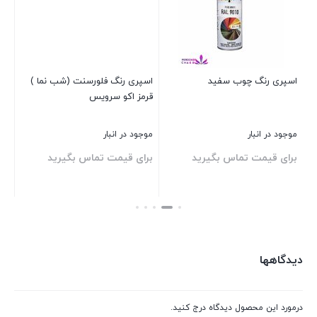
مدل
RALL
8011
عدد
اسپری رنگ چوب سفید
اسپری رنگ فلورسنت (شب نما )
اس
قرمز اکو سرویس
موجود در انبار
موجود در انبار
موج
برای قیمت تماس بگیرید
برای قیمت تماس بگیرید
بر
بستن
بستن
بست
دیدگاهها
درمورد این محصول دیدگاه درج کنید.