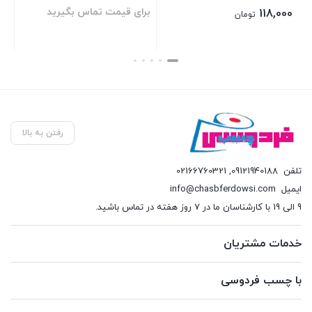
برای قیمت تماس بگیرید
00
118,000
تومان
بستن
بستن
بست
رفتن به بالا
تلفن
09121940188
,
02166760321
ایمیل
info@chasbferdowsi.com
9 الی 19 با کارشناسان ما در 7 روز هفته در تماس باشید.
خدمات مشتریان
با چسب فردوسی