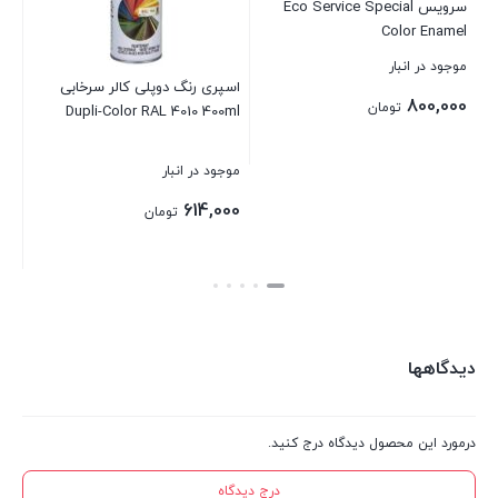
سرویس Eco Service Special
عدد
Color Enamel
موجود در انبار
اسپری رنگ دوپلی کالر سرخابی
اس
800,000
تومان
ml
Dupli-Color RAL 4010 400ml
موجود در انبار
موج
بستن
بر
614,000
تومان
بستن
بست
دیدگاهها
درمورد این محصول دیدگاه درج کنید.
درج دیدگاه