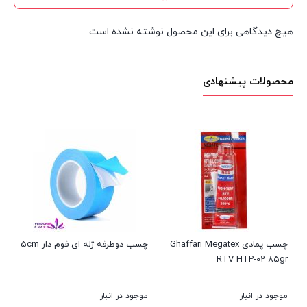
هیچ دیدگاهی برای این محصول نوشته نشده است.
محصولات پیشنهادی
چسب پمادی Ghaffari Megatex
چسب دوطرفه ژله ای فوم دار 5cm
اس
RTV HTP-02 85gr
400 میل 
موجود در انبار
موجود در انبار
موج