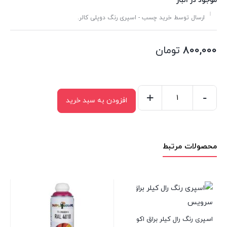
موجود در انبار
ارسال توسط خرید چسب - اسپری رنگ دوپلی کالر.
800,000
تومان
+
-
افزودن به سبد خرید
اسپری
رنگ
رال
محصولات مرتبط
قرمز
اکو
سرویس
مدل
RALL
3000
اسپری رنگ رال کیلر براق اکو