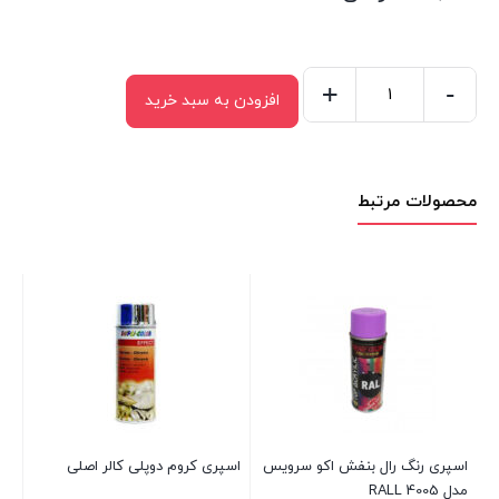
+
-
افزودن به سبد خرید
اسپری
رنگ
رال
محصولات مرتبط
سبز
زیتونی
اکو
سرویس
مدل
RALL
6005
عدد
اسپری رنگ رال بنفش اکو سرویس
اسپری کروم دوپلی کالر اصلی
اس
مدل RALL 4005
اک