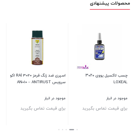
محصولات پیشنهادی
چسب لاکسیل یووی ۳۰۲۰
اسپری ضد زنگ قرمز RAl 3020 اکو
چس
LOXEAL
سرویس AN010 – ANTIRUST
300kg 
موجود در انبار
موجود در انبار
موج
برای قیمت تماس بگیرید
برای قیمت تماس بگیرید
00
بستن
بستن
بست