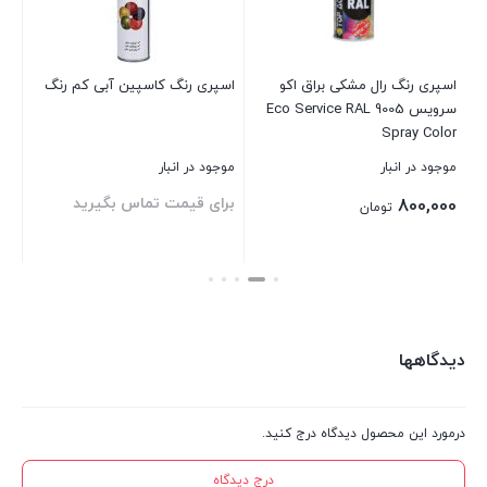
6009
عدد
اسپری رنگ رال مشکی براق اکو
اسپری رنگ کاسپین آبی کم رنگ
اس
سرویس 9005 Eco Service RAL
ml
Spray Color
موجود در انبار
موجود در انبار
موج
برای قیمت تماس بگیرید
00
800,000
تومان
00
قی
بستن
بستن
بست
فعل
,000
دیدگاهها
درمورد این محصول دیدگاه درج کنید.
درج دیدگاه