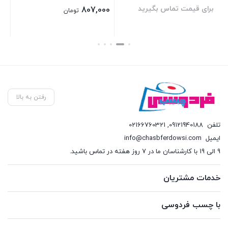
برای قیمت تماس بگیرید
بر
807,000
تومان
بستن
بستن
بست
رفتن به بالا
تلفن
09121940188
,
02166760321
ایمیل
info@chasbferdowsi.com
9 الی 19 با کارشناسان ما در 7 روز هفته در تماس باشید.
خدمات مشتریان
با چسب فردوسی