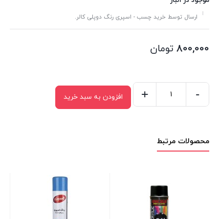
موجود در انبار
ارسال توسط خرید چسب - اسپری رنگ دوپلی کالر.
800,000
تومان
+
-
افزودن به سبد خرید
اسپری
رنگ
رال
محصولات مرتبط
سبز
تیره
اکو
سرویس
مدل
RALL