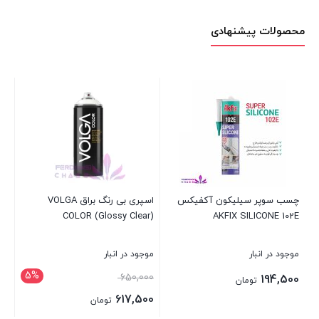
محصولات پیشنهادی
سیلیکون آکفیکس
اسپری بی رنگ براق VOLGA
اسپری رنگ فلورسنت
AKFIX SIL
COLOR (Glossy Clear)
اکو سرویس TP110 – FLUORY
ر
موجود در انبار
موجود در انبار
5%
قیمت
650,000
برای قیمت تماس 
ومان
اصلی:
617,500
تومان
650,000 تومان