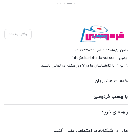
قیمت
بستن
بستن
بود.
فعلی:
617,500 تومان.
رفتن به بالا
تلفن
09121940188
,
02166760321
ایمیل
info@chasbferdowsi.com
9 الی 19 با کارشناسان ما در 7 روز هفته در تماس باشید.
خدمات مشتریان
با چسب فردوسی
راهنمای خرید
ما را در شبکه‌های اجتماعی دنبال کنید