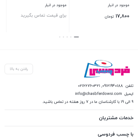
موجود در انبار
موجود در انبار
موج
برای قیمت تماس بگیرید
برای قیمت تماس بگیرید
00
بستن
بستن
بس
رفتن به بالا
تلفن
09121940188
,
02166760321
ایمیل
info@chasbferdowsi.com
9 الی 19 با کارشناسان ما در 7 روز هفته در تماس باشید.
خدمات مشتریان
با چسب فردوسی