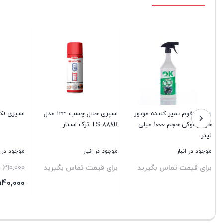
اسپری فوم تمیز کننده موتور
اسپری حلال چسب 123 مدل
اسپری لکه
خودرو اوکی حجم 1000 میلی
TS 888R ترک استار
لیتر
موجود در انبار
موجود در انبار
موجود در ا
ق
برای قیمت تماس بگیرید
برای قیمت تماس بگیرید
690,000
ا
540,000
قیمت
بستن
بستن
بستن
ب
فعلی: