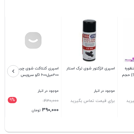
نظورە
اسپری انژکتور شوی ترک استار
اسپری کنتاکت شوی چرب
پاک برند سلسیل (Selsil) حجم
200میل600 اکو سرویس
موجود در انبار
موجود در انبار
9%
قیمت
رید
برای قیمت تماس بگیرید
430,000
اصلی:
390,000
تومان
430,000 تومان
قیمت
بستن
بستن
بود.
فعلی: