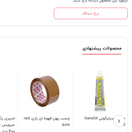
درمورد این محصول دیدگاه درج کنید.
درج دیدگاه
محصولات پیشنهادی
چسب سیلیکونی SanaSil
چسب پهن قهوه ای رازی razi
اسپری رنگ
5cm
30ml
400 میل