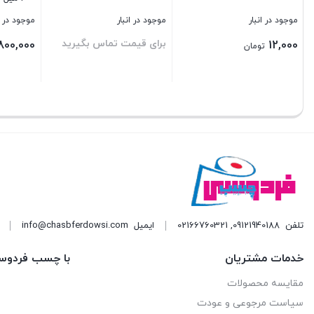
موجود در انبار
موجود در انبار
موجود در ا
برای قیمت تماس بگیرید
800,000
12,000
تومان
بستن
بستن
بستن
تلفن
09121940188
,
02166760321
ایمیل
info@chasbferdowsi.com
خدمات مشتریان
با چسب فردوس
مقایسه محصولات
سیاست مرجوعی و عودت