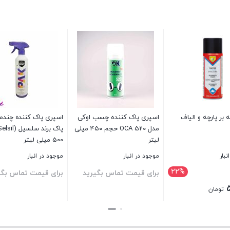
 بر پارچه و الیاف
اسپری پاک کننده چسب اوکی
اسپری پاک کنندە چندم
مدل OCA 520 حجم ۴۵۰ میلی
لیتر
500 میلی لیتر
نبار
موجود در انبار
موجود در انبار
22%
یمت
برای قیمت تماس بگیرید
برای قیمت تماس بگی
صلی:
تومان
690,000 تومان
بستن
بستن
ود.