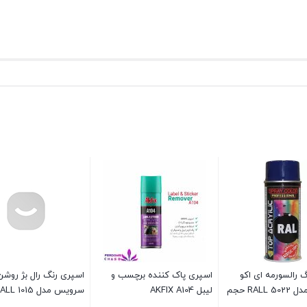
 رالسورمه ای اکو
اسپری پاک کننده برچسب و
اسپری رنگ رال بژ روشن
سرویس مدل RALL 5022 حجم
لیبل AKFIX A104
سرویس مدل RALL 1015