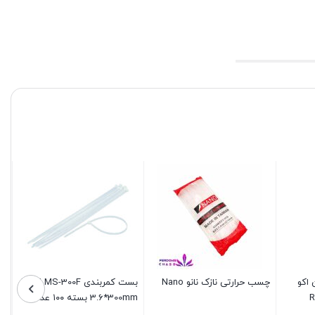
 اکو
چسب حرارتی نازک نانو Nano
بست کمربندی MST MS-300F
3.6*300mm بسته ۱۰۰ عددی