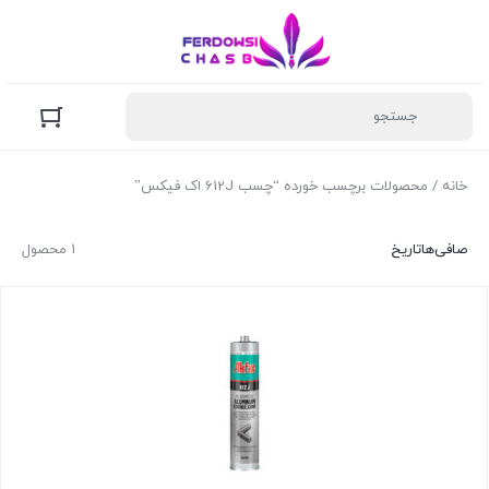
خانه
/ محصولات برچسب خورده “چسب 612J اک فیکس”
صافی‌ها
تاریخ
1 محصول