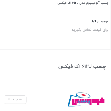
چسب آلومینیوم مدل 612J اک فیکس
موجود در انبار
برای قیمت تماس بگیرید
بستن
چسب 612J اک فیکس
رفتن به بالا